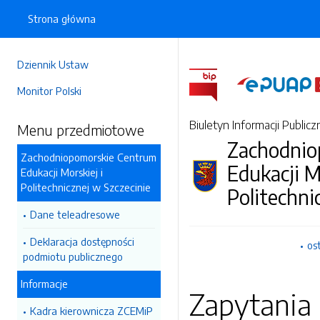
Strona główna
Dziennik Ustaw
Monitor Polski
Biuletyn Informacji Publicz
Menu przedmiotowe
Zachodnio
Zachodniopomorskie Centrum
Edukacji M
Edukacji Morskiej i
Politechnicznej w Szczecinie
Politechni
Dane teleadresowe
Deklaracja dostępności
os
podmiotu publicznego
Informacje
Zapytania 
Kadra kierownicza ZCEMiP