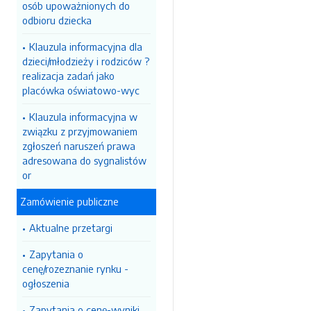
osób upoważnionych do
odbioru dziecka
Klauzula informacyjna dla
dzieci/młodzieży i rodziców ?
realizacja zadań jako
placówka oświatowo-wyc
Klauzula informacyjna w
związku z przyjmowaniem
zgłoszeń naruszeń prawa
adresowana do sygnalistów
or
Zamówienie publiczne
Aktualne przetargi
Zapytania o
cenę/rozeznanie rynku -
ogłoszenia
Zapytania o cenę-wyniki