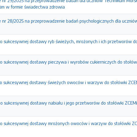
 nr 29/2025 na przeprowadzenie badań dla uczniów Technikum Morsk
kim w formie świadectwa zdrowia
 nr 28/2025 na przeprowadzenie badań psychologicznych dla uczniów
do sukcesywnej dostawy ryb świeżych, mrożonych i ich przetworów d
do sukcesywnej dostawy pieczywa i wyrobów cukierniczych do stołów
do sukcesywnej dostawy świeżych owoców i warzyw do stołówki ZCE
do sukcesywnej dostawy nabiału i jego przetworów do stołówki ZCEM
 do sukcesywnej dostawy mrożonych owoców i warzyw do stołówki ZC