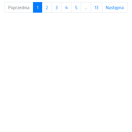
Poprzednia
1
2
3
4
5
…
13
Następna