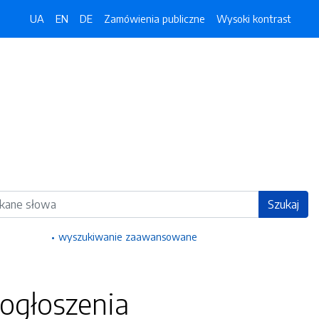
UA
EN
DE
Zamówienia publiczne
Wysoki kontrast
ka
Szukaj
wyszukiwanie zaawansowane
 ogłoszenia