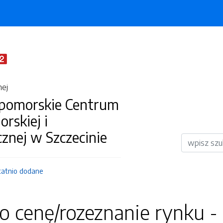
nej
pomorskie Centrum
orskiej i
cznej w Szczecinie
Wyszukiwar
tatnio dodane
o cenę/rozeznanie rynku -