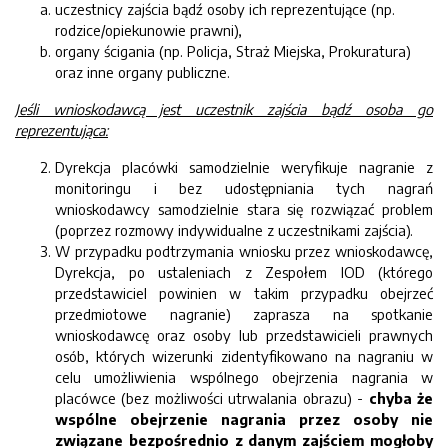
uczestnicy zajścia bądź osoby ich reprezentujące (np.
rodzice/opiekunowie prawni),
organy ścigania (np. Policja, Straż Miejska, Prokuratura)
oraz inne organy publiczne.
Jeśli wnioskodawcą jest uczestnik zajścia bądź osoba go
reprezentująca:
Dyrekcja placówki samodzielnie weryfikuje nagranie z
monitoringu i bez udostępniania tych nagrań
wnioskodawcy samodzielnie stara się rozwiązać problem
(poprzez rozmowy indywidualne z uczestnikami zajścia).
W przypadku podtrzymania wniosku przez wnioskodawcę,
Dyrekcja, po ustaleniach z Zespołem IOD (którego
przedstawiciel powinien w takim przypadku obejrzeć
przedmiotowe nagranie) zaprasza na spotkanie
wnioskodawcę oraz osoby lub przedstawicieli prawnych
osób, których wizerunki zidentyfikowano na nagraniu w
celu umożliwienia wspólnego obejrzenia nagrania w
placówce (bez możliwości utrwalania obrazu) -
chyba że
wspólne obejrzenie nagrania przez osoby nie
związane bezpośrednio z danym zajściem mogłoby