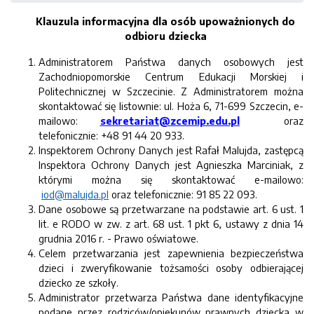
Klauzula informacyjna dla osób upoważnionych do
odbioru dziecka
Administratorem Państwa danych osobowych jest
Zachodniopomorskie Centrum Edukacji Morskiej i
Politechnicznej w Szczecinie. Z Administratorem można
skontaktować się listownie: ul. Hoża 6, 71-699 Szczecin, e-
mailowo:
sekretariat@zcemip.edu.pl
oraz
telefonicznie: +48 91 44 20 933.
Inspektorem Ochrony Danych jest Rafał Malujda, zastępcą
Inspektora Ochrony Danych jest Agnieszka Marciniak, z
którymi można się skontaktować e-mailowo:
iod@malujda.pl
oraz telefonicznie: 91 85 22 093.
Dane osobowe są przetwarzane na podstawie art. 6 ust. 1
lit. e RODO w zw. z art. 68 ust. 1 pkt 6, ustawy z dnia 14
grudnia 2016 r. - Prawo oświatowe.
Celem przetwarzania jest zapewnienia bezpieczeństwa
dzieci i zweryfikowanie tożsamości osoby odbierającej
dziecko ze szkoły.
Administrator przetwarza Państwa dane identyfikacyjne
podane przez rodziców/opiekunów prawnych dziecka w