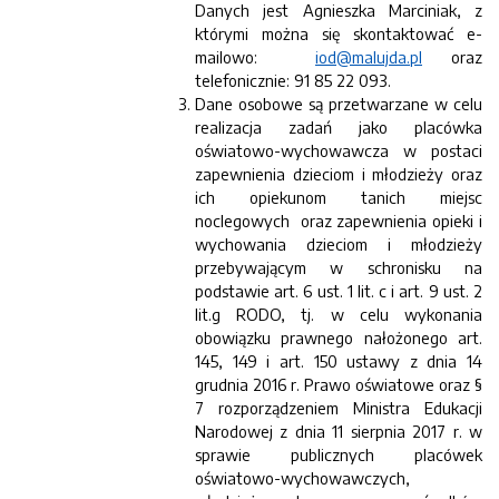
Danych jest Agnieszka Marciniak, z
którymi można się skontaktować e-
mailowo:
iod@malujda.pl
oraz
telefonicznie: 91 85 22 093.
Dane osobowe są przetwarzane w celu
realizacja zadań jako placówka
oświatowo-wychowawcza w postaci
zapewnienia dzieciom i młodzieży oraz
ich opiekunom tanich miejsc
noclegowych oraz zapewnienia opieki i
wychowania dzieciom i młodzieży
przebywającym w schronisku na
podstawie art. 6 ust. 1 lit. c i art. 9 ust. 2
lit.g RODO, tj. w celu wykonania
obowiązku prawnego nałożonego art.
145, 149 i art. 150 ustawy z dnia 14
grudnia 2016 r. Prawo oświatowe oraz §
7 rozporządzeniem Ministra Edukacji
Narodowej z dnia 11 sierpnia 2017 r. w
sprawie publicznych placówek
oświatowo-wychowawczych,