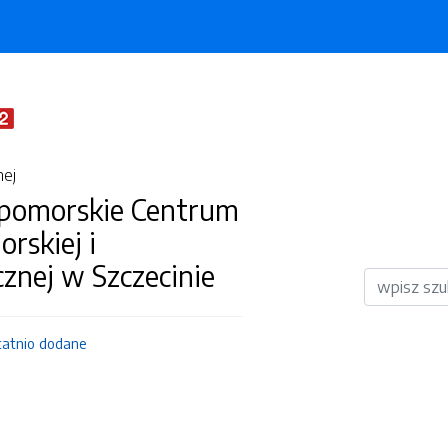
nej
pomorskie Centrum
orskiej i
cznej w Szczecinie
Wyszukiwar
tatnio dodane