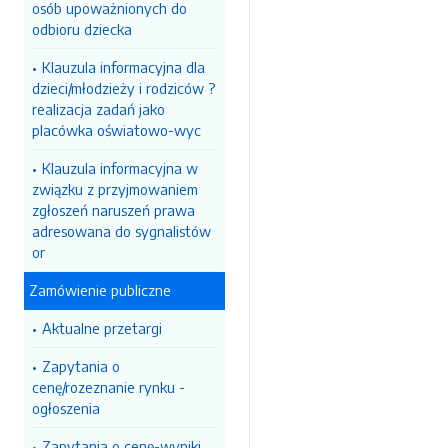
osób upoważnionych do
odbioru dziecka
Klauzula informacyjna dla
dzieci/młodzieży i rodziców ?
realizacja zadań jako
placówka oświatowo-wyc
Klauzula informacyjna w
związku z przyjmowaniem
zgłoszeń naruszeń prawa
adresowana do sygnalistów
or
Zamówienie publiczne
Aktualne przetargi
Zapytania o
cenę/rozeznanie rynku -
ogłoszenia
Zapytania o cenę-wyniki