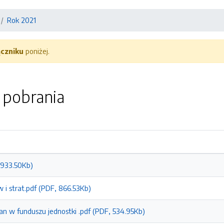
Rok 2021
ączniku
poniżej.
o pobrania
, 933.50Kb)
 i strat.pdf (PDF, 866.53Kb)
an w funduszu jednostki .pdf (PDF, 534.95Kb)