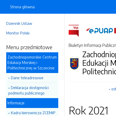
Strona główna
Dziennik Ustaw
Monitor Polski
Biuletyn Informacji Publicz
Menu przedmiotowe
Zachodnio
Zachodniopomorskie Centrum
Edukacji M
Edukacji Morskiej i
Politechnicznej w Szczecinie
Politechni
Dane teleadresowe
Deklaracja dostępności
os
podmiotu publicznego
Informacje
Rok 2021
Kadra kierownicza ZCEMiP