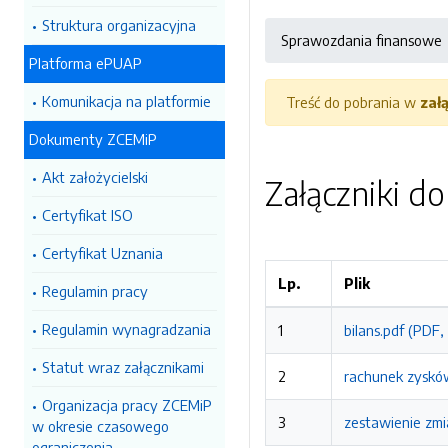
Struktura organizacyjna
Sprawozdania finansowe
Platforma ePUAP
Komunikacja na platformie
Treść do pobrania w
zał
Dokumenty ZCEMiP
Akt założycielski
Załączniki d
Certyfikat ISO
Certyfikat Uznania
Lp.
Plik
Regulamin pracy
Regulamin wynagradzania
1
bilans.pdf (PDF
Statut wraz załącznikami
2
rachunek zysków
Organizacja pracy ZCEMiP
3
zestawienie zmi
w okresie czasowego
ograniczenia